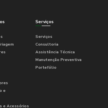
os
Serviços
os
Serviços
Triagem
Consultoria
res
Assistência Técnica
Manutenção Preventiva
Portefólio
ores
o e
 e Acessórios