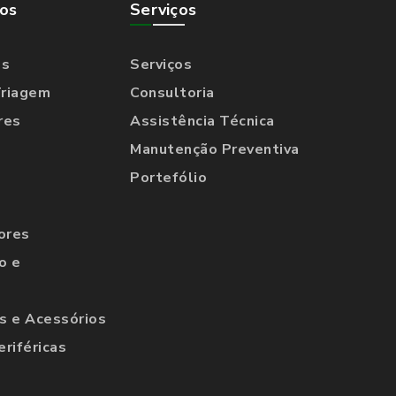
os
Serviços
os
Serviços
Triagem
Consultoria
res
Assistência Técnica
Manutenção Preventiva
Portefólio
ores
o e
 e Acessórios
eriféricas