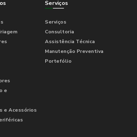
os
Serviços
os
Serviços
Triagem
Consultoria
res
Assistência Técnica
Manutenção Preventiva
Portefólio
ores
o e
 e Acessórios
eriféricas