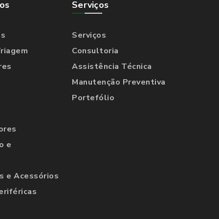
os
Serviços
os
Serviços
Triagem
Consultoria
res
Assistência Técnica
Manutenção Preventiva
Portefólio
ores
o e
 e Acessórios
eriféricas