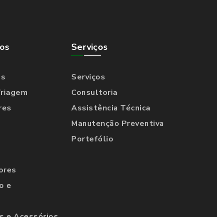
os
Serviços
os
Serviços
Triagem
Consultoria
res
Assistência Técnica
Manutenção Preventiva
Portefólio
ores
o e
 e Acessórios