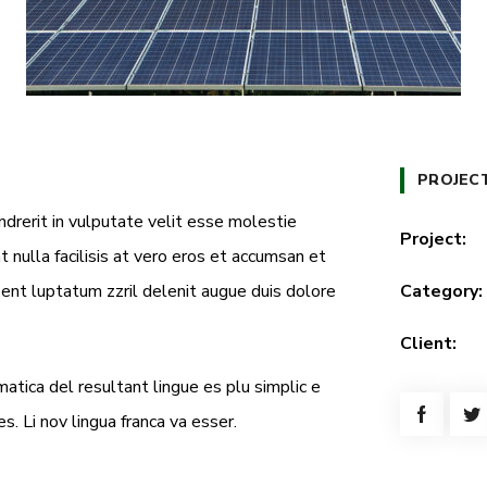
PROJEC
ndrerit in vulputate velit esse molestie
Project:
t nulla facilisis at vero eros et accumsan et
sent luptatum zzril delenit augue duis dolore
Category:
Client:
atica del resultant lingue es plu simplic e
s. Li nov lingua franca va esser.