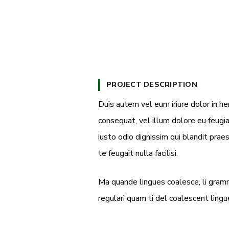
PROJECT DESCRIPTION
Duis autem vel eum iriure dolor in he
consequat, vel illum dolore eu feugia
iusto odio dignissim qui blandit prae
te feugait nulla facilisi.
Ma quande lingues coalesce, li gramm
regulari quam ti del coalescent lingue