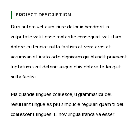
a
t
t
t
PROJECT DESCRIPTION
y
e
t
e
i
r
Duis autem vel eum iriure dolor in hendrerit in
n
f
vulputate velit esse molestie consequat, vel illum
g
u
dolore eu feugiat nulla facilisis at vero eros et
s
l
accumsan et iusto odio dignissim qui blandit praesent
l
s
luptatum zzril delenit augue duis dolore te feugait
c
nulla facilisi.
r
e
Ma quande lingues coalesce, li grammatica del
e
resultant lingue es plu simplic e regulari quam ti del
n
coalescent lingues. Li nov lingua franca va esser.