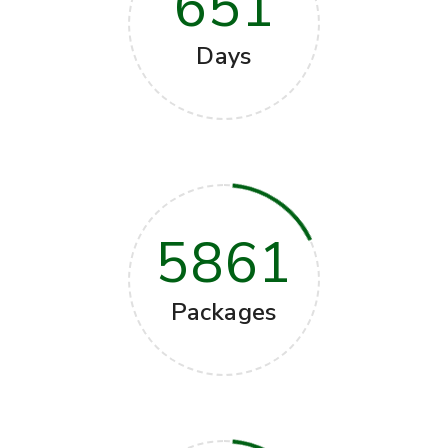
651
Days
5861
Packages